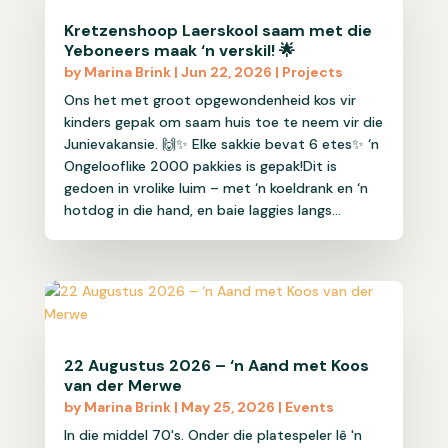
Kretzenshoop Laerskool saam met die
Yeboneers maak ‘n verskil! 🌟
by
Marina Brink
|
Jun 22, 2026
|
Projects
Ons het met groot opgewondenheid kos vir
kinders gepak om saam huis toe te neem vir die
Junievakansie. 🙌✨ Elke sakkie bevat 6 etes✨ ‘n
Ongelooflike 2000 pakkies is gepak!Dit is
gedoen in vrolike luim – met ‘n koeldrank en ‘n
hotdog in die hand, en baie laggies langs...
22 Augustus 2026 – ‘n Aand met Koos
van der Merwe
by
Marina Brink
|
May 25, 2026
|
Events
In die middel 70's. Onder die platespeler lê 'n